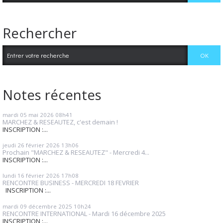
Rechercher
Notes récentes
mardi 05
mai 2026
08h41
MARCHEZ & RESEAUTEZ, c'est demain !
INSCRIPTION :...
jeudi 26
février 2026
13h06
Prochain "MARCHEZ & RESEAUTEZ" - Mercredi 4...
INSCRIPTION :...
lundi 16
février 2026
17h08
RENCONTRE BUSINESS - MERCREDI 18 FEVRIER
INSCRIPTION :...
mardi 09
décembre 2025
10h24
RENCONTRE INTERNATIONAL - Mardi 16 décembre 2025
INSCRIPTION :...