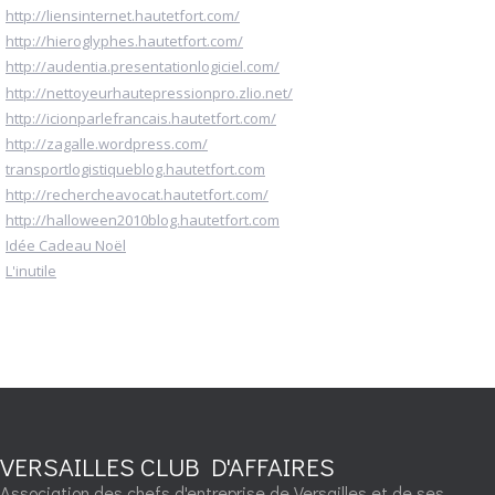
http://liensinternet.hautetfort.com/
http://hieroglyphes.hautetfort.com/
http://audentia.presentationlogiciel.com/
http://nettoyeurhautepressionpro.zlio.net/
http://icionparlefrancais.hautetfort.com/
http://zagalle.wordpress.com/
transportlogistiqueblog.hautetfort.com
http://rechercheavocat.hautetfort.com/
http://halloween2010blog.hautetfort.com
Idée Cadeau Noël
L'inutile
VERSAILLES CLUB D'AFFAIRES
Association des chefs d'entreprise de Versailles et de ses