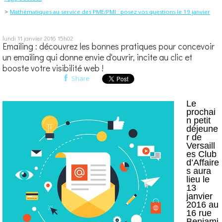
Mathématiques au service des PME/PMI : posez vos questions le 19 janvier
lundi 11
janvier 2016
15h02
Emailing : découvrez les bonnes pratiques pour concevoir
un emailing qui donne envie d'ouvrir, incite au clic et
booste votre visibilité web !
Share
Le
prochai
n petit
déjeune
r de
Versaill
es Club
d’Affaire
s aura
lieu le
13
janvier
2016 au
16 rue
Benjami