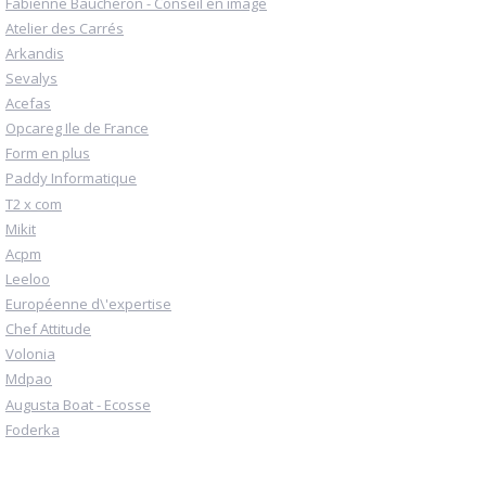
Fabienne Baucheron - Conseil en image
Atelier des Carrés
Arkandis
Sevalys
Acefas
Opcareg Ile de France
Form en plus
Paddy Informatique
T2 x com
Mikit
Acpm
Leeloo
Européenne d\'expertise
Chef Attitude
Volonia
Mdpao
Augusta Boat - Ecosse
Foderka