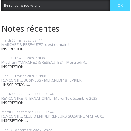
Notes récentes
mardi 05
mai 2026
08h41
MARCHEZ & RESEAUTEZ, c'est demain !
INSCRIPTION :...
jeudi 26
février 2026
13h06
Prochain "MARCHEZ & RESEAUTEZ" - Mercredi 4...
INSCRIPTION :...
lundi 16
février 2026
17h08
RENCONTRE BUSINESS - MERCREDI 18 FEVRIER
INSCRIPTION :...
mardi 09
décembre 2025
10h24
RENCONTRE INTERNATIONAL - Mardi 16 décembre 2025
INSCRIPTION :...
mardi 09
décembre 2025
10h24
RENCONTRE CLUB D'ENTREPRENEURS SUZANNE MICHAUX...
INSCRIPTION :...
lundi 01
décembre 2025
12h22