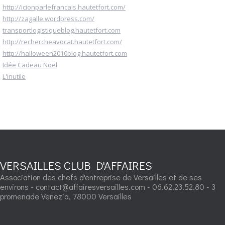
http://icionparlefrancais.hautetfort.com/
http://zagalle.wordpress.com/
transportlogistiqueblog.hautetfort.com
http://rechercheavocat.hautetfort.com/
http://halloween2010blog.hautetfort.com
Idée Cadeau Noël
L'inutile
VERSAILLES CLUB D'AFFAIRES
Association des chefs d'entreprise de Versailles et de ses
environs - contact@affairesversailles.com - 06.62.23.52.80 - 3
promenade Venezia, 78000 Versailles