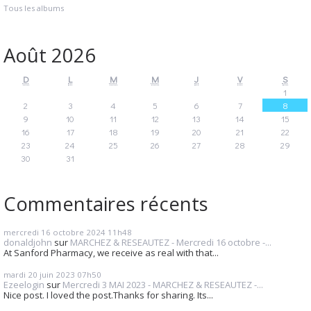
Tous les albums
Août 2026
D
L
M
M
J
V
S
1
2
3
4
5
6
7
8
9
10
11
12
13
14
15
16
17
18
19
20
21
22
23
24
25
26
27
28
29
30
31
Commentaires récents
mercredi 16
octobre 2024
11h48
donaldjohn
sur
MARCHEZ & RESEAUTEZ - Mercredi 16 octobre -...
At Sanford Pharmacy, we receive as real with that...
mardi 20
juin 2023
07h50
Ezeelogin
sur
Mercredi 3 MAI 2023 - MARCHEZ & RESEAUTEZ -...
Nice post. I loved the post.Thanks for sharing. Its...