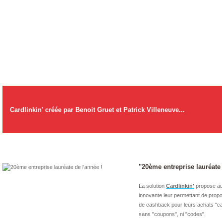
Cardlinkin' créée par Benoit Gruet et Patrick Villeneuve...
"20ème entreprise lauréate 
La solution
Cardlinkin'
propose au
innovante leur permettant de propos
de cashback pour leurs achats "ca
sans "coupons", ni "codes".