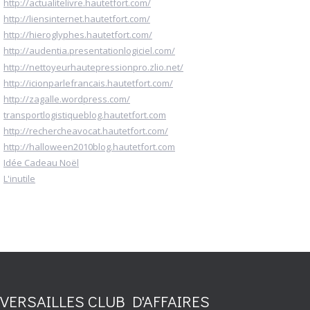
http://actualitelivre.hautetfort.com/
http://liensinternet.hautetfort.com/
http://hieroglyphes.hautetfort.com/
http://audentia.presentationlogiciel.com/
http://nettoyeurhautepressionpro.zlio.net/
http://icionparlefrancais.hautetfort.com/
http://zagalle.wordpress.com/
transportlogistiqueblog.hautetfort.com
http://rechercheavocat.hautetfort.com/
http://halloween2010blog.hautetfort.com
Idée Cadeau Noël
L'inutile
VERSAILLES CLUB D'AFFAIRES