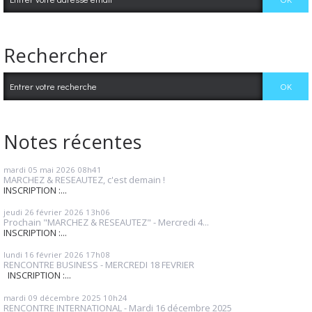
Rechercher
Notes récentes
mardi 05
mai 2026
08h41
MARCHEZ & RESEAUTEZ, c'est demain !
INSCRIPTION :...
jeudi 26
février 2026
13h06
Prochain "MARCHEZ & RESEAUTEZ" - Mercredi 4...
INSCRIPTION :...
lundi 16
février 2026
17h08
RENCONTRE BUSINESS - MERCREDI 18 FEVRIER
INSCRIPTION :...
mardi 09
décembre 2025
10h24
RENCONTRE INTERNATIONAL - Mardi 16 décembre 2025