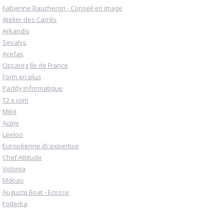
Fabienne Baucheron - Conseil en image
Atelier des Carrés
Arkandis
Sevalys
Acefas
Opcareg Ile de France
Form en plus
Paddy Informatique
T2 x com
Mikit
Acpm
Leeloo
Européenne d\'expertise
Chef Attitude
Volonia
Mdpao
Augusta Boat - Ecosse
Foderka