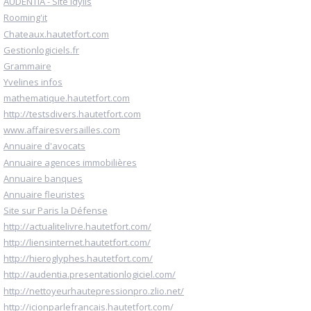
AUDENTIA - Site Idylis
Rooming'it
Chateaux.hautetfort.com
Gestionlogiciels.fr
Grammaire
Yvelines infos
mathematique.hautetfort.com
http://testsdivers.hautetfort.com
www.affairesversailles.com
Annuaire d'avocats
Annuaire agences immobilières
Annuaire banques
Annuaire fleuristes
Site sur Paris la Défense
http://actualitelivre.hautetfort.com/
http://liensinternet.hautetfort.com/
http://hieroglyphes.hautetfort.com/
http://audentia.presentationlogiciel.com/
http://nettoyeurhautepressionpro.zlio.net/
http://icionparlefrancais.hautetfort.com/