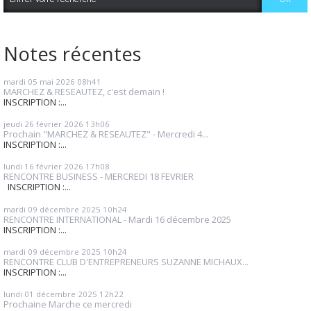
Notes récentes
mardi 05
mai 2026
08h41
MARCHEZ & RESEAUTEZ, c'est demain !
INSCRIPTION :...
jeudi 26
février 2026
13h06
Prochain "MARCHEZ & RESEAUTEZ" - Mercredi 4...
INSCRIPTION :...
lundi 16
février 2026
17h08
RENCONTRE BUSINESS - MERCREDI 18 FEVRIER
INSCRIPTION :...
mardi 09
décembre 2025
10h24
RENCONTRE INTERNATIONAL - Mardi 16 décembre 2025
INSCRIPTION :...
mardi 09
décembre 2025
10h24
RENCONTRE CLUB D'ENTREPRENEURS SUZANNE MICHAUX...
INSCRIPTION :...
lundi 01
décembre 2025
12h22
Prochaine Marche ce mercredi