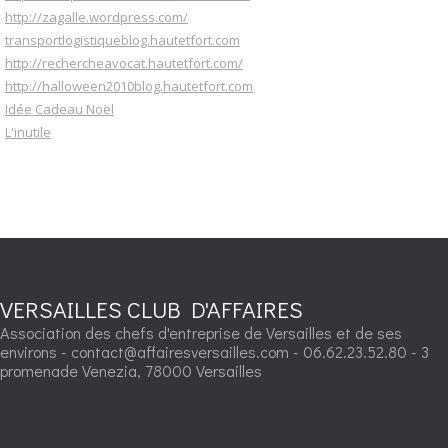
http://zagalle.wordpress.com/
transportlogistiqueblog.hautetfort.com
http://rechercheavocat.hautetfort.com/
http://halloween2010blog.hautetfort.com
Idée Cadeau Noël
L'inutile
VERSAILLES CLUB D'AFFAIRES
Association des chefs d'entreprise de Versailles et de ses
environs - contact@affairesversailles.com - 06.62.23.52.80 - 3
promenade Venezia, 78000 Versailles