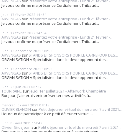
ARVENGAS
sur
Présentez votre entreprise - Lundi 21 février -...
Je vous confirme ma présence Cordialement Thibaud...
jeudi 17
février 2022
14h54
ARVENGAS
sur
Présentez votre entreprise - Lundi 21 février -...
Je vous confirme ma présence Cordialement Thibaud...
jeudi 17
février 2022
14h54
ARVENGAS
sur
Présentez votre entreprise - Lundi 21 février -...
Je vous confirme ma présence Cordialement Thibaud...
lundi 13
décembre 2021
18h58
ARVENGAS
sur
STANDS ET SPONSORS POUR LE CARREFOUR DES...
ORGANISATION A Spécialistes dans le développement des...
lundi 13
décembre 2021
18h58
ARVENGAS
sur
STANDS ET SPONSORS POUR LE CARREFOUR DES...
ORGANISATION A Spécialistes dans le développement des...
lundi 28
juin 2021
08h57
TOURRAINE
sur
Jeudi 1er juillet 2021 - Afterwork Champêtre
Bonjour, J'aimerai venir présenter mes activités à...
mercredi 07
avril 2021
07h18
OLIVIER BLANDIN
sur
Petit déjeuner virtuel du mercredi 7 avril 2021...
Heureux de partoiciper à ce petit déjeuner virtuel....
lundi 05
avril 2021
15h49
Olivier Grosjean
sur
Petit déjeuner virtuel du mercredi 7 avril 2021...
Bonjour, je serai heureux de participer à cette réunion...