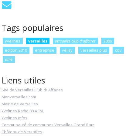
Tags populaires
yvelines
versailles
versailles club d'affaires
2009
edition 2010
entreprise
vélizy
versailles plus
cciv
pme
Liens utiles
Site de Versailles Club d\'Affaires
Monversailles.com
Mairie de Versailles
Yvelines Radio 88.4 FM
Yvelines infos
Communauté de communes Versailles Grand Parc
Château de Versailles