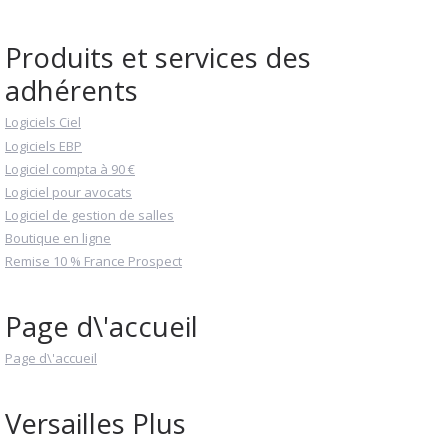
Produits et services des
adhérents
Logiciels Ciel
Logiciels EBP
Logiciel compta à 90 €
Logiciel pour avocats
Logiciel de gestion de salles
Boutique en ligne
Remise 10 % France Prospect
Page d\'accueil
Page d\'accueil
Versailles Plus