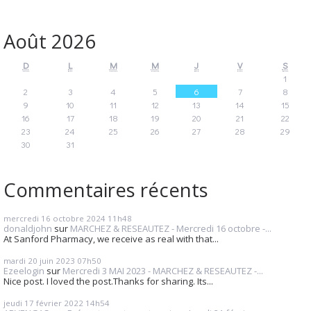
Août 2026
D
L
M
M
J
V
S
1
2
3
4
5
6
7
8
9
10
11
12
13
14
15
16
17
18
19
20
21
22
23
24
25
26
27
28
29
30
31
Commentaires récents
mercredi 16
octobre 2024
11h48
donaldjohn
sur
MARCHEZ & RESEAUTEZ - Mercredi 16 octobre -...
At Sanford Pharmacy, we receive as real with that...
mardi 20
juin 2023
07h50
Ezeelogin
sur
Mercredi 3 MAI 2023 - MARCHEZ & RESEAUTEZ -...
Nice post. I loved the post.Thanks for sharing. Its...
jeudi 17
février 2022
14h54