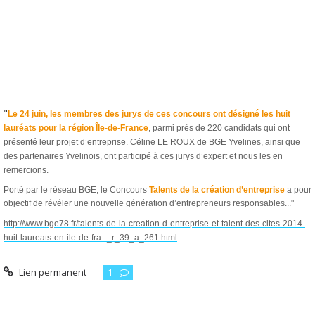
"
Le 24 juin, les membres des jurys de ces concours ont désigné les huit
lauréats pour la région Île-de-France
, parmi près de 220 candidats qui ont
présenté leur projet d’entreprise. Céline LE ROUX de BGE Yvelines, ainsi que
des partenaires Yvelinois, ont participé à ces jurys d’expert et nous les en
remercions.
Porté par le réseau BGE, le Concours
Talents de la création d’entreprise
a pour
objectif de révéler une nouvelle génération d’entrepreneurs responsables..."
http://www.bge78.fr/talents-de-la-creation-d-entreprise-et-talent-des-cites-2014-
huit-laureats-en-ile-de-fra--_r_39_a_261.html
Lien permanent
1