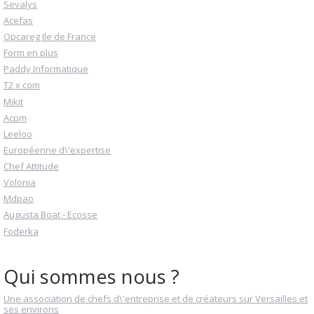
Sevalys
Acefas
Opcareg Ile de France
Form en plus
Paddy Informatique
T2 x com
Mikit
Acpm
Leeloo
Européenne d\'expertise
Chef Attitude
Volonia
Mdpao
Augusta Boat - Ecosse
Foderka
Qui sommes nous ?
Une association de chefs d\'entreprise et de créateurs sur Versailles et
ses environs