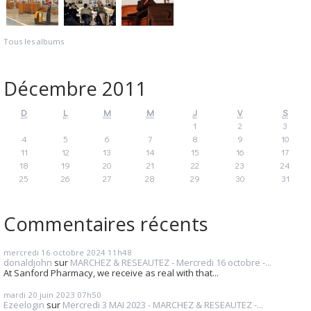
Tous les albums
Décembre 2011
D
L
M
M
J
V
S
1
2
3
4
5
6
7
8
9
10
11
12
13
14
15
16
17
18
19
20
21
22
23
24
25
26
27
28
29
30
31
Commentaires récents
mercredi 16
octobre 2024
11h48
donaldjohn
sur
MARCHEZ & RESEAUTEZ - Mercredi 16 octobre -...
At Sanford Pharmacy, we receive as real with that...
mardi 20
juin 2023
07h50
Ezeelogin
sur
Mercredi 3 MAI 2023 - MARCHEZ & RESEAUTEZ -...