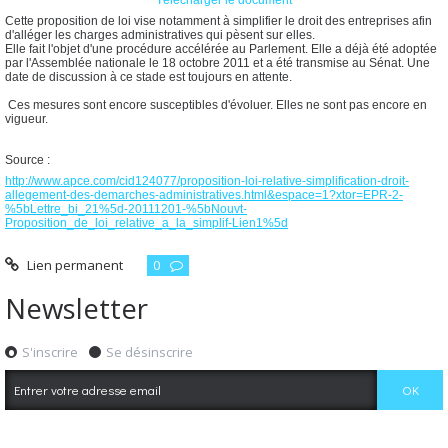
Télécharger le document
Cette proposition de loi vise notamment à simplifier le droit des entreprises afin
d'alléger les charges administratives qui pèsent sur elles.
Elle fait l'objet d'une procédure accélérée au Parlement. Elle a déjà été adoptée
par l'Assemblée nationale le 18 octobre 2011 et a été transmise au Sénat. Une
date de discussion à ce stade est toujours en attente.
Ces mesures sont encore susceptibles d'évoluer. Elles ne sont pas encore en
vigueur.
Source :
http://www.apce.com/cid124077/proposition-loi-relative-simplification-droit-
allegement-des-demarches-administratives.html&espace=1?xtor=EPR-2-
%5bLettre_bi_21%5d-20111201-%5bNouvt-
Proposition_de_loi_relative_a_la_simplif-Lien1%5d
Lien permanent
0
Newsletter
S'inscrire
Se désinscrire