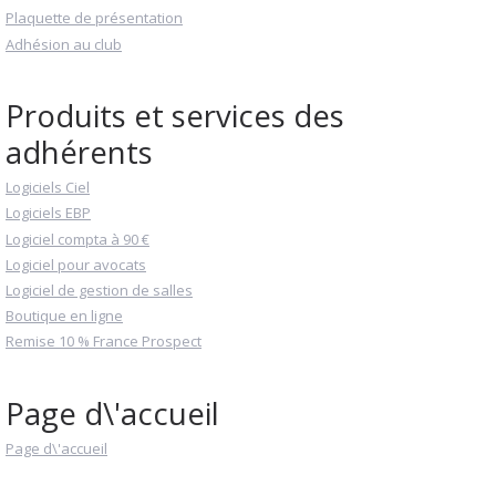
Plaquette de présentation
Adhésion au club
Produits et services des
adhérents
Logiciels Ciel
Logiciels EBP
Logiciel compta à 90 €
Logiciel pour avocats
Logiciel de gestion de salles
Boutique en ligne
Remise 10 % France Prospect
Page d\'accueil
Page d\'accueil