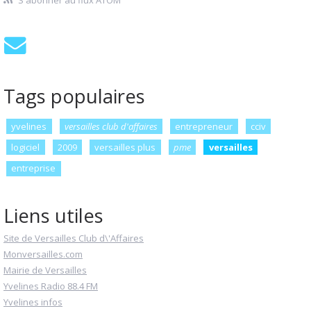
S'abonner au flux ATOM
Tags populaires
yvelines
versailles club d'affaires
entrepreneur
cciv
logiciel
2009
versailles plus
pme
versailles
entreprise
Liens utiles
Site de Versailles Club d\'Affaires
Monversailles.com
Mairie de Versailles
Yvelines Radio 88.4 FM
Yvelines infos