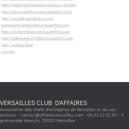
http://nettoyeurhautepressionpro.zlio.net/
http://icionparlefrancais.hautetfort.com/
http://zagalle.wordpress.com/
transportlogistiqueblog.hautetfort.com
http://rechercheavocat.hautetfort.com/
http://halloween2010blog.hautetfort.com
Idée Cadeau Noël
L'inutile
VERSAILLES CLUB D'AFFAIRES
Association des chefs d'entreprise de Versailles et de ses
environs - contact@affairesversailles.com - 06.62.23.52.80 - 3
promenade Venezia, 78000 Versailles