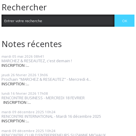
Rechercher
Notes récentes
mardi 05
mai 2026
08h41
MARCHEZ & RESEAUTEZ, c'est demain !
INSCRIPTION :...
jeudi 26
février 2026
13h06
Prochain "MARCHEZ & RESEAUTEZ" - Mercredi 4...
INSCRIPTION :...
lundi 16
février 2026
17h08
RENCONTRE BUSINESS - MERCREDI 18 FEVRIER
INSCRIPTION :...
mardi 09
décembre 2025
10h24
RENCONTRE INTERNATIONAL - Mardi 16 décembre 2025
INSCRIPTION :...
mardi 09
décembre 2025
10h24
RENCONTRE CLUB D'ENTREPRENEURS SUZANNE MICHAUX...