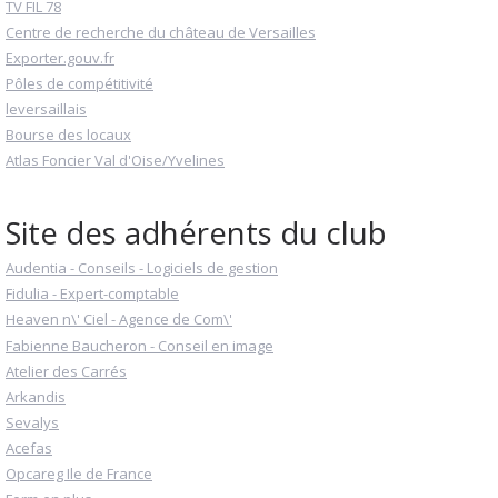
TV FIL 78
Centre de recherche du château de Versailles
Exporter.gouv.fr
Pôles de compétitivité
leversaillais
Bourse des locaux
Atlas Foncier Val d'Oise/Yvelines
Site des adhérents du club
Audentia - Conseils - Logiciels de gestion
Fidulia - Expert-comptable
Heaven n\' Ciel - Agence de Com\'
Fabienne Baucheron - Conseil en image
Atelier des Carrés
Arkandis
Sevalys
Acefas
Opcareg Ile de France