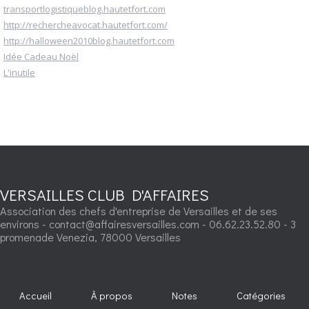
transportlogistiqueblog.hautetfort.com
http://rechercheavocat.hautetfort.com/
http://halloween2010blog.hautetfort.com
Idée Cadeau Noël
L'inutile
VERSAILLES CLUB D'AFFAIRES
Association des chefs d'entreprise de Versailles et de ses
environs - contact@affairesversailles.com - 06.62.23.52.80 - 3
promenade Venezia, 78000 Versailles
Accueil
À propos
Notes
Catégories