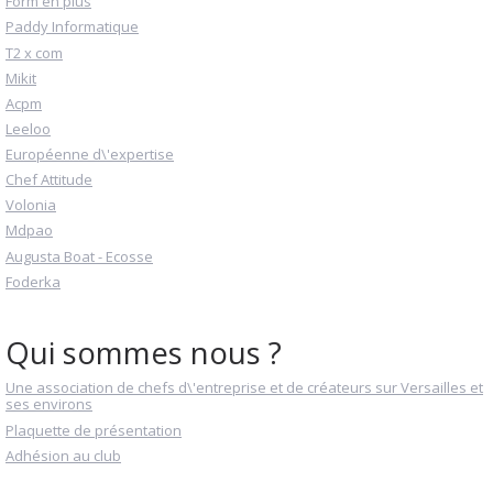
Form en plus
Paddy Informatique
T2 x com
Mikit
Acpm
Leeloo
Européenne d\'expertise
Chef Attitude
Volonia
Mdpao
Augusta Boat - Ecosse
Foderka
Qui sommes nous ?
Une association de chefs d\'entreprise et de créateurs sur Versailles et
ses environs
Plaquette de présentation
Adhésion au club