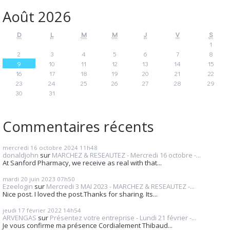
Août 2026
D
L
M
M
J
V
S
1
2
3
4
5
6
7
8
9
10
11
12
13
14
15
16
17
18
19
20
21
22
23
24
25
26
27
28
29
30
31
Commentaires récents
mercredi 16
octobre 2024
11h48
donaldjohn
sur
MARCHEZ & RESEAUTEZ - Mercredi 16 octobre -...
At Sanford Pharmacy, we receive as real with that...
mardi 20
juin 2023
07h50
Ezeelogin
sur
Mercredi 3 MAI 2023 - MARCHEZ & RESEAUTEZ -...
Nice post. I loved the post.Thanks for sharing. Its...
jeudi 17
février 2022
14h54
ARVENGAS
sur
Présentez votre entreprise - Lundi 21 février -...
Je vous confirme ma présence Cordialement Thibaud...