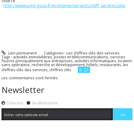
Source
:
http://www.pme.gouv.fr/economie/services/chiff_services.php
Lien permanent
Catégories :
Les chiffres-clés des services
Tags :
activités immobilières
,
postes et télécommunications
,
services
fournis principalement aux entreprises
,
activités informatiques
,
location
sans opérateur
,
recherche et développement
,
hôtels
,
restaurants
,
les
chiffres-clés des services
,
chiffres clés
0
Les commentaires sont fermés.
Newsletter
S'inscrire
Se désinscrire