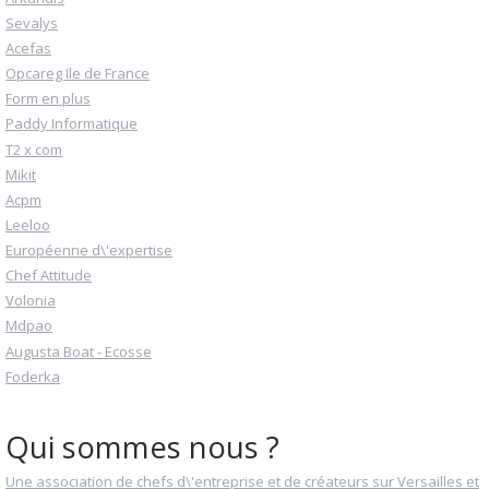
Sevalys
Acefas
Opcareg Ile de France
Form en plus
Paddy Informatique
T2 x com
Mikit
Acpm
Leeloo
Européenne d\'expertise
Chef Attitude
Volonia
Mdpao
Augusta Boat - Ecosse
Foderka
Qui sommes nous ?
Une association de chefs d\'entreprise et de créateurs sur Versailles et