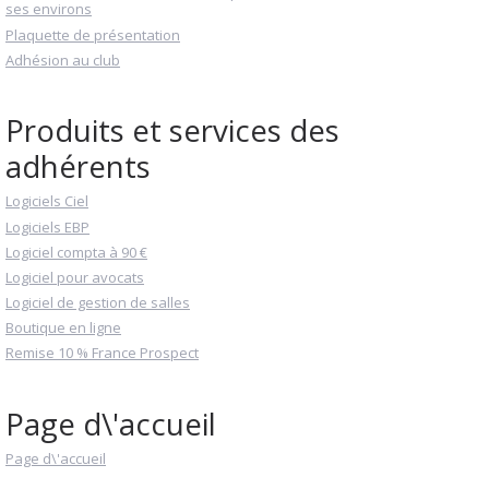
ses environs
Plaquette de présentation
Adhésion au club
Produits et services des
adhérents
Logiciels Ciel
Logiciels EBP
Logiciel compta à 90 €
Logiciel pour avocats
Logiciel de gestion de salles
Boutique en ligne
Remise 10 % France Prospect
Page d\'accueil
Page d\'accueil