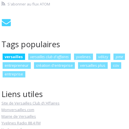
S'abonner au flux ATOM
Tags populaires
versailles
versailles club d'affaires
yvelines
vélizy
pme
entrepreneur
création d'entreprise
versailles plus
cciv
entreprise
Liens utiles
Site de Versailles Club d\'Affaires
Monversailles.com
Mairie de Versailles
Yvelines Radio 88.4 FM