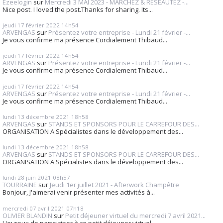
Ezeelogin
sur
Mercredi 3 MAI 2023 - MARCHEZ & RESEAUTEZ -...
Nice post. I loved the post.Thanks for sharing. Its...
jeudi 17
février 2022
14h54
ARVENGAS
sur
Présentez votre entreprise - Lundi 21 février -...
Je vous confirme ma présence Cordialement Thibaud...
jeudi 17
février 2022
14h54
ARVENGAS
sur
Présentez votre entreprise - Lundi 21 février -...
Je vous confirme ma présence Cordialement Thibaud...
jeudi 17
février 2022
14h54
ARVENGAS
sur
Présentez votre entreprise - Lundi 21 février -...
Je vous confirme ma présence Cordialement Thibaud...
lundi 13
décembre 2021
18h58
ARVENGAS
sur
STANDS ET SPONSORS POUR LE CARREFOUR DES...
ORGANISATION A Spécialistes dans le développement des...
lundi 13
décembre 2021
18h58
ARVENGAS
sur
STANDS ET SPONSORS POUR LE CARREFOUR DES...
ORGANISATION A Spécialistes dans le développement des...
lundi 28
juin 2021
08h57
TOURRAINE
sur
Jeudi 1er juillet 2021 - Afterwork Champêtre
Bonjour, J'aimerai venir présenter mes activités à...
mercredi 07
avril 2021
07h18
OLIVIER BLANDIN
sur
Petit déjeuner virtuel du mercredi 7 avril 2021...
Heureux de partoiciper à ce petit déjeuner virtuel....