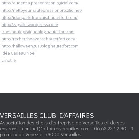
http://audentia.presentationlogiciel.com/
http://nettoyeurhautepressionpro.zlio.net/
http://icionparlefrancais.hautetfort.com/
http://zagalle.wordpress.com/
transportlogistiqueblog.hautetfort.com
http://rechercheavocat.hautetfort.com/
http://halloween2010blog.hautetfort.com
Idée Cadeau Noël
L'inutile
VERSAILLES CLUB D'AFFAIRES
Association des chefs d'entreprise de Versailles et de ses
environs - contact@affairesversailles.com - 06.62.23.52.80 - 3
promenade Venezia, 78000 Versailles