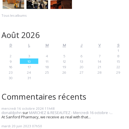
Tous les albums
Août 2026
D
L
M
M
J
V
S
1
2
3
4
5
6
7
8
9
10
11
12
13
14
15
16
17
18
19
20
21
22
23
24
25
26
27
28
29
30
31
Commentaires récents
mercredi 16
octobre 2024
11h48
donaldjohn
sur
MARCHEZ & RESEAUTEZ - Mercredi 16 octobre -...
At Sanford Pharmacy, we receive as real with that...
mardi 20
juin 2023
07h50