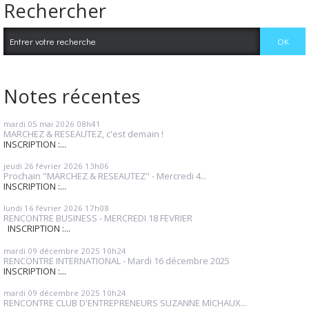
Rechercher
Notes récentes
mardi 05
mai 2026
08h41
MARCHEZ & RESEAUTEZ, c'est demain !
INSCRIPTION :...
jeudi 26
février 2026
13h06
Prochain "MARCHEZ & RESEAUTEZ" - Mercredi 4...
INSCRIPTION :...
lundi 16
février 2026
17h08
RENCONTRE BUSINESS - MERCREDI 18 FEVRIER
INSCRIPTION :...
mardi 09
décembre 2025
10h24
RENCONTRE INTERNATIONAL - Mardi 16 décembre 2025
INSCRIPTION :...
mardi 09
décembre 2025
10h24
RENCONTRE CLUB D'ENTREPRENEURS SUZANNE MICHAUX...