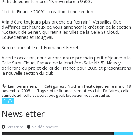
Petit déjeuner le mardi 18 novembre à 9h00 :
"Loi de Finance 2009" - création d'une section
Afin d'être toujours plus proche du "terrain", Versailles Club
d'Affaires est heureux de vous annoncer la création de la section
"Coteaux de Seine", qui réunit les villes de la Celle St Cloud,
Louveciennes et Bougival.
Son responsable est Emmanuel Ferret.
A cette occasion, nous aurons notre prochain petit déjeuner à la
Celle Saint Cloud, Espace de la Jonchère (Salle N° 5). Nous y
parlerons du projet de loi de Finance pour 2009 et présenterons
la nouvelle section du club.
Lien permanent
Catégories :
Prochain Petit déjeuner le mardi 18
novembre 2008
Tags :
loi fe finance
,
versailles club d'affaires
,
celle
saint cloud
,
celle st cloud
,
bougival
,
louveciennes
,
versailles
0
Newsletter
S'inscrire
Se désinscrire