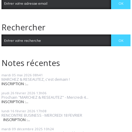
Rechercher
Notes récentes
mardi 05
mai 2026
08h41
MARCHEZ & RESEAUTEZ, c'est demain !
INSCRIPTION :...
jeudi 26
février 2026
13h06
Prochain "MARCHEZ & RESEAUTEZ" - Mercredi 4...
INSCRIPTION :...
lundi 16
février 2026
17h08
RENCONTRE BUSINESS - MERCREDI 18 FEVRIER
INSCRIPTION :...
mardi 09
décembre 2025
10h24