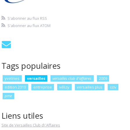
S'abonner au flux RSS
S'abonner au flux ATOM
Tags populaires
yvelines
versailles
versailles club d'affaires
2009
edition 2010
entreprise
vélizy
versailles plus
cciv
pme
Liens utiles
Site de Versailles Club d\'Affaires