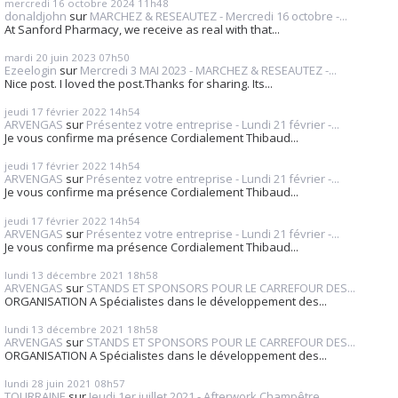
mercredi 16
octobre 2024
11h48
donaldjohn
sur
MARCHEZ & RESEAUTEZ - Mercredi 16 octobre -...
At Sanford Pharmacy, we receive as real with that...
mardi 20
juin 2023
07h50
Ezeelogin
sur
Mercredi 3 MAI 2023 - MARCHEZ & RESEAUTEZ -...
Nice post. I loved the post.Thanks for sharing. Its...
jeudi 17
février 2022
14h54
ARVENGAS
sur
Présentez votre entreprise - Lundi 21 février -...
Je vous confirme ma présence Cordialement Thibaud...
jeudi 17
février 2022
14h54
ARVENGAS
sur
Présentez votre entreprise - Lundi 21 février -...
Je vous confirme ma présence Cordialement Thibaud...
jeudi 17
février 2022
14h54
ARVENGAS
sur
Présentez votre entreprise - Lundi 21 février -...
Je vous confirme ma présence Cordialement Thibaud...
lundi 13
décembre 2021
18h58
ARVENGAS
sur
STANDS ET SPONSORS POUR LE CARREFOUR DES...
ORGANISATION A Spécialistes dans le développement des...
lundi 13
décembre 2021
18h58
ARVENGAS
sur
STANDS ET SPONSORS POUR LE CARREFOUR DES...
ORGANISATION A Spécialistes dans le développement des...
lundi 28
juin 2021
08h57
TOURRAINE
sur
Jeudi 1er juillet 2021 - Afterwork Champêtre