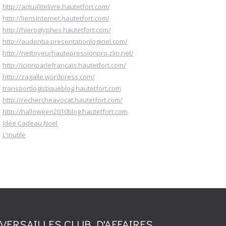
http://actualitelivre.hautetfort.com/
http://liensinternet.hautetfort.com/
http://hieroglyphes.hautetfort.com/
http://audentia.presentationlogiciel.com/
http://nettoyeurhautepressionpro.zlio.net/
http://icionparlefrancais.hautetfort.com/
http://zagalle.wordpress.com/
transportlogistiqueblog.hautetfort.com
http://rechercheavocat.hautetfort.com/
http://halloween2010blog.hautetfort.com
Idée Cadeau Noël
L'inutile
VERSAILLES CLUB D'AFFAIRES