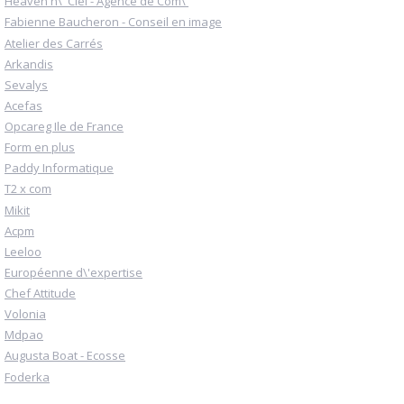
Heaven n\' Ciel - Agence de Com\'
Fabienne Baucheron - Conseil en image
Atelier des Carrés
Arkandis
Sevalys
Acefas
Opcareg Ile de France
Form en plus
Paddy Informatique
T2 x com
Mikit
Acpm
Leeloo
Européenne d\'expertise
Chef Attitude
Volonia
Mdpao
Augusta Boat - Ecosse
Foderka