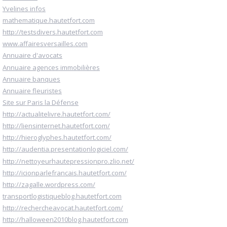
Yvelines infos
mathematique.hautetfort.com
http://testsdivers.hautetfort.com
www.affairesversailles.com
Annuaire d'avocats
Annuaire agences immobilières
Annuaire banques
Annuaire fleuristes
Site sur Paris la Défense
http://actualitelivre.hautetfort.com/
http://liensinternet.hautetfort.com/
http://hieroglyphes.hautetfort.com/
http://audentia.presentationlogiciel.com/
http://nettoyeurhautepressionpro.zlio.net/
http://icionparlefrancais.hautetfort.com/
http://zagalle.wordpress.com/
transportlogistiqueblog.hautetfort.com
http://rechercheavocat.hautetfort.com/
http://halloween2010blog.hautetfort.com