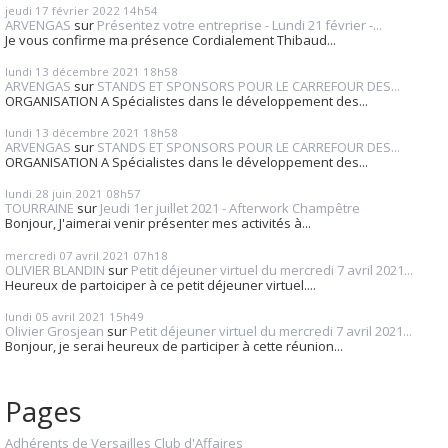
jeudi 17
février 2022
14h54
ARVENGAS
sur
Présentez votre entreprise - Lundi 21 février -...
Je vous confirme ma présence Cordialement Thibaud...
lundi 13
décembre 2021
18h58
ARVENGAS
sur
STANDS ET SPONSORS POUR LE CARREFOUR DES...
ORGANISATION A Spécialistes dans le développement des...
lundi 13
décembre 2021
18h58
ARVENGAS
sur
STANDS ET SPONSORS POUR LE CARREFOUR DES...
ORGANISATION A Spécialistes dans le développement des...
lundi 28
juin 2021
08h57
TOURRAINE
sur
Jeudi 1er juillet 2021 - Afterwork Champêtre
Bonjour, J'aimerai venir présenter mes activités à...
mercredi 07
avril 2021
07h18
OLIVIER BLANDIN
sur
Petit déjeuner virtuel du mercredi 7 avril 2021...
Heureux de partoiciper à ce petit déjeuner virtuel....
lundi 05
avril 2021
15h49
Olivier Grosjean
sur
Petit déjeuner virtuel du mercredi 7 avril 2021...
Bonjour, je serai heureux de participer à cette réunion...
Pages
Adhérents de Versailles Club d'Affaires