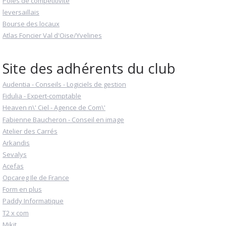
Pôles de compétitivité
leversaillais
Bourse des locaux
Atlas Foncier Val d'Oise/Yvelines
Site des adhérents du club
Audentia - Conseils - Logiciels de gestion
Fidulia - Expert-comptable
Heaven n\' Ciel - Agence de Com\'
Fabienne Baucheron - Conseil en image
Atelier des Carrés
Arkandis
Sevalys
Acefas
Opcareg Ile de France
Form en plus
Paddy Informatique
T2 x com
Mikit