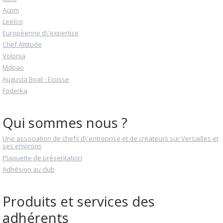
Acpm
Leeloo
Européenne d\'expertise
Chef Attitude
Volonia
Mdpao
Augusta Boat - Ecosse
Foderka
Qui sommes nous ?
Une association de chefs d\'entreprise et de créateurs sur Versailles et
ses environs
Plaquette de présentation
Adhésion au club
Produits et services des
adhérents