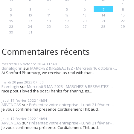
1
2
3
4
5
6
7
8
9
10
11
12
13
14
15
16
17
18
19
20
21
22
23
24
25
26
27
28
29
30
31
Commentaires récents
mercredi 16
octobre 2024
11h48
donaldjohn
sur
MARCHEZ & RESEAUTEZ - Mercredi 16 octobre -...
At Sanford Pharmacy, we receive as real with that...
mardi 20
juin 2023
07h50
Ezeelogin
sur
Mercredi 3 MAI 2023 - MARCHEZ & RESEAUTEZ -...
Nice post. I loved the post.Thanks for sharing. Its...
jeudi 17
février 2022
14h54
ARVENGAS
sur
Présentez votre entreprise - Lundi 21 février -...
Je vous confirme ma présence Cordialement Thibaud...
jeudi 17
février 2022
14h54
ARVENGAS
sur
Présentez votre entreprise - Lundi 21 février -...
Je vous confirme ma présence Cordialement Thibaud...