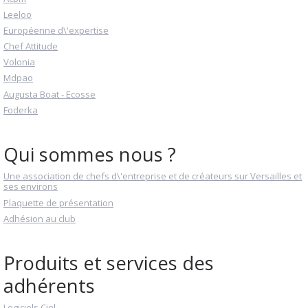
Leeloo
Européenne d\'expertise
Chef Attitude
Volonia
Mdpao
Augusta Boat - Ecosse
Foderka
Qui sommes nous ?
Une association de chefs d\'entreprise et de créateurs sur Versailles et
ses environs
Plaquette de présentation
Adhésion au club
Produits et services des
adhérents
Logiciels Ciel