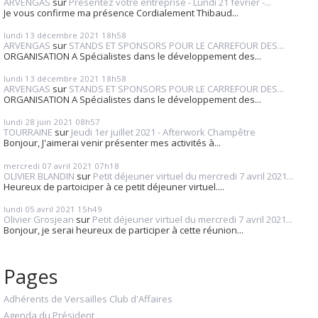
ARVENGAS
sur
Présentez votre entreprise - Lundi 21 février -...
Je vous confirme ma présence Cordialement Thibaud...
lundi 13
décembre 2021
18h58
ARVENGAS
sur
STANDS ET SPONSORS POUR LE CARREFOUR DES...
ORGANISATION A Spécialistes dans le développement des...
lundi 13
décembre 2021
18h58
ARVENGAS
sur
STANDS ET SPONSORS POUR LE CARREFOUR DES...
ORGANISATION A Spécialistes dans le développement des...
lundi 28
juin 2021
08h57
TOURRAINE
sur
Jeudi 1er juillet 2021 - Afterwork Champêtre
Bonjour, J'aimerai venir présenter mes activités à...
mercredi 07
avril 2021
07h18
OLIVIER BLANDIN
sur
Petit déjeuner virtuel du mercredi 7 avril 2021...
Heureux de partoiciper à ce petit déjeuner virtuel....
lundi 05
avril 2021
15h49
Olivier Grosjean
sur
Petit déjeuner virtuel du mercredi 7 avril 2021...
Bonjour, je serai heureux de participer à cette réunion...
Pages
Adhérents de Versailles Club d'Affaires
Agenda du Président