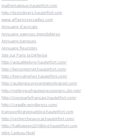
mathematique.hautetfort.com
http://testsdivers.hautetfort.com
www.affairesversailles.com
Annuaire d'avocats
Annuaire agences immobilières
Annuaire banques
Annuaire fleuristes
Site sur Paris la Défense
http://actualitelivre.hautetfort.com/
http://liensinternet.hautetfort.com/
http://hieroglyphes.hautetfort.com/
http://audentia.presentationlogiciel.com/
http://nettoyeurhautepressionpro.zlio.net/
http://icionparlefrancais.hautetfort.com/
http://zagalle.wordpress.com/
transportlogistiqueblog.hautetfort.com
http://rechercheavocat.hautetfort.com/
http://halloween2010blog.hautetfort.com
Idée Cadeau Noël