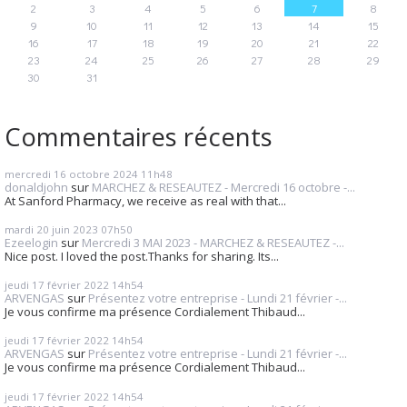
2
3
4
5
6
7
8
9
10
11
12
13
14
15
16
17
18
19
20
21
22
23
24
25
26
27
28
29
30
31
Commentaires récents
mercredi 16
octobre 2024
11h48
donaldjohn
sur
MARCHEZ & RESEAUTEZ - Mercredi 16 octobre -...
At Sanford Pharmacy, we receive as real with that...
mardi 20
juin 2023
07h50
Ezeelogin
sur
Mercredi 3 MAI 2023 - MARCHEZ & RESEAUTEZ -...
Nice post. I loved the post.Thanks for sharing. Its...
jeudi 17
février 2022
14h54
ARVENGAS
sur
Présentez votre entreprise - Lundi 21 février -...
Je vous confirme ma présence Cordialement Thibaud...
jeudi 17
février 2022
14h54
ARVENGAS
sur
Présentez votre entreprise - Lundi 21 février -...
Je vous confirme ma présence Cordialement Thibaud...
jeudi 17
février 2022
14h54