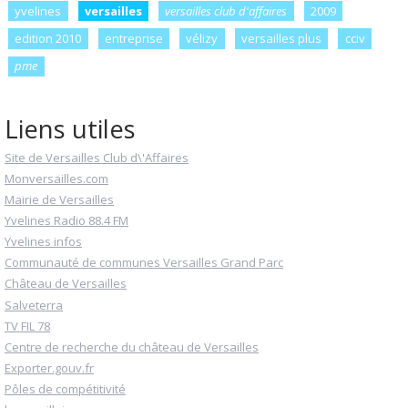
yvelines
versailles
versailles club d'affaires
2009
edition 2010
entreprise
vélizy
versailles plus
cciv
pme
Liens utiles
Site de Versailles Club d\'Affaires
Monversailles.com
Mairie de Versailles
Yvelines Radio 88.4 FM
Yvelines infos
Communauté de communes Versailles Grand Parc
Château de Versailles
Salveterra
TV FIL 78
Centre de recherche du château de Versailles
Exporter.gouv.fr
Pôles de compétitivité