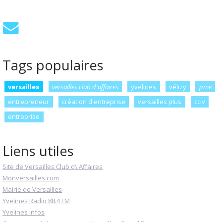
Tags populaires
versailles
versailles club d'affaires
yvelines
vélizy
pme
entrepreneur
création d'entreprise
versailles plus
cciv
entreprise
Liens utiles
Site de Versailles Club d\'Affaires
Monversailles.com
Mairie de Versailles
Yvelines Radio 88.4 FM
Yvelines infos