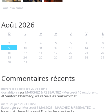
Tous les albums
Août 2026
D
L
M
M
J
V
S
1
2
3
4
5
6
7
8
9
10
11
12
13
14
15
16
17
18
19
20
21
22
23
24
25
26
27
28
29
30
31
Commentaires récents
mercredi 16
octobre 2024
11h48
donaldjohn
sur
MARCHEZ & RESEAUTEZ - Mercredi 16 octobre -...
At Sanford Pharmacy, we receive as real with that...
mardi 20
juin 2023
07h50
Ezeelogin
sur
Mercredi 3 MAI 2023 - MARCHEZ & RESEAUTEZ -...
Nice post. I loved the post.Thanks for sharing. Its...