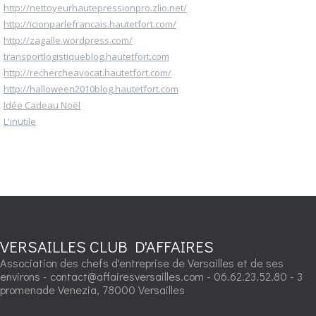
http://nettoyeurhautepressionpro.zlio.net/
http://icionparlefrancais.hautetfort.com/
http://zagalle.wordpress.com/
transportlogistiqueblog.hautetfort.com
http://rechercheavocat.hautetfort.com/
http://halloween2010blog.hautetfort.com
Idée Cadeau Noël
L'inutile
VERSAILLES CLUB D'AFFAIRES
Association des chefs d'entreprise de Versailles et de ses
environs - contact@affairesversailles.com - 06.62.23.52.80 - 3
promenade Venezia, 78000 Versailles