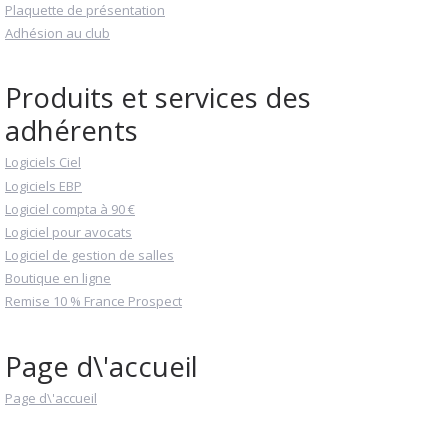
Plaquette de présentation
Adhésion au club
Produits et services des
adhérents
Logiciels Ciel
Logiciels EBP
Logiciel compta à 90 €
Logiciel pour avocats
Logiciel de gestion de salles
Boutique en ligne
Remise 10 % France Prospect
Page d\'accueil
Page d\'accueil