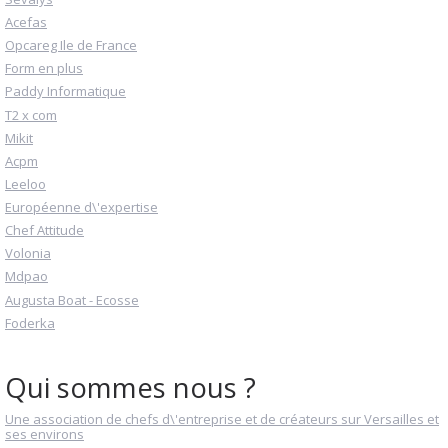
Acefas
Opcareg Ile de France
Form en plus
Paddy Informatique
T2 x com
Mikit
Acpm
Leeloo
Européenne d\'expertise
Chef Attitude
Volonia
Mdpao
Augusta Boat - Ecosse
Foderka
Qui sommes nous ?
Une association de chefs d\'entreprise et de créateurs sur Versailles et
ses environs