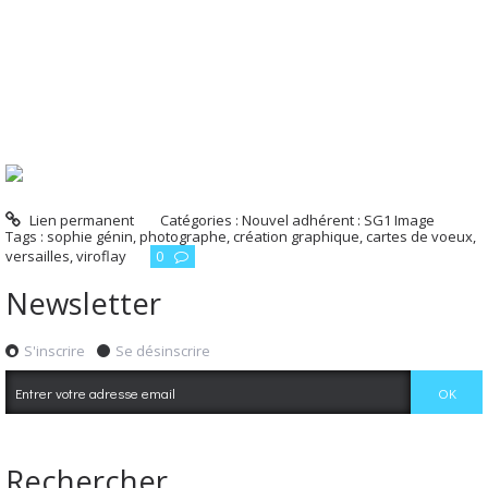
Lien permanent
Catégories :
Nouvel adhérent : SG1 Image
Tags :
sophie génin
,
photographe
,
création graphique
,
cartes de voeux
,
versailles
,
viroflay
0
Newsletter
S'inscrire
Se désinscrire
Rechercher