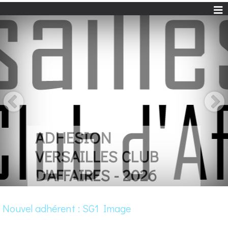
UN LIVRE POUR
REMERCIER LES
COMMERCANTS
Nouvel adhérent : SG1 Image