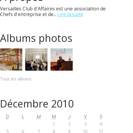
Versailles Club d'Affaires est une association de
Chefs d'entreprise et de...
Lire la suite
Albums photos
Tous les albums
Décembre 2010
D
L
M
M
J
V
S
1
2
3
4
5
6
7
8
9
10
11