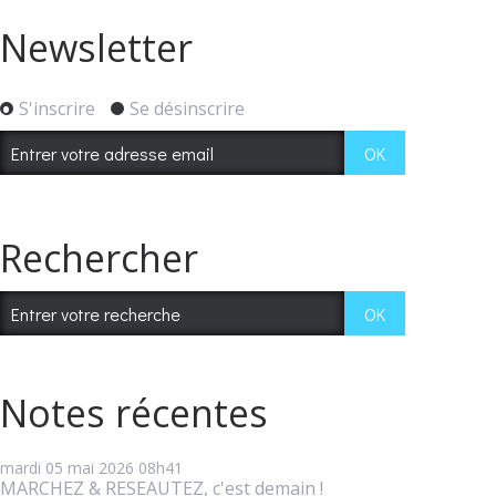
Newsletter
S'inscrire
Se désinscrire
Rechercher
Notes récentes
mardi 05
mai 2026
08h41
MARCHEZ & RESEAUTEZ, c'est demain !